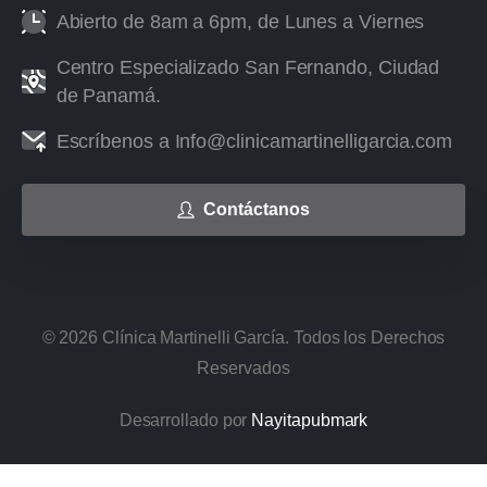
Abierto de 8am a 6pm, de Lunes a Viernes
Centro Especializado San Fernando, Ciudad
de Panamá.
Escríbenos a Info@clinicamartinelligarcia.com
Contáctanos
©
2026
Clínica Martinelli García. Todos los Derechos
Reservados
Desarrollado por
Nayitapubmark