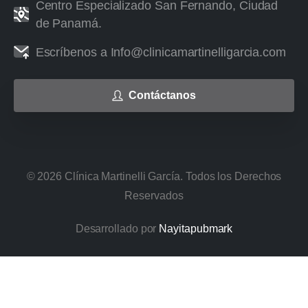
Centro Especializado San Fernando, Ciudad
de Panamá.
Escríbenos a Info@clinicamartinelligarcia.com
Contáctanos
©
2026
Clínica Martinelli García. Todos los Derechos
Reservados
Desarrollado por
Nayitapubmark